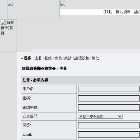
»
遊客:
注冊
|
登錄
|
會員
|
統計
|
論壇設施
|
幫助
礎聶織簷翻�䪖壅�
» 注冊
注冊 - 必填內容
用戶名:
密碼:
確認密碼:
安全提問:
回答:
Email: