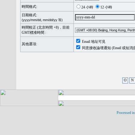
時間格式:
24 小時
12 小時
日期格式:
(yyyy/mm/dd, mm/dd/yy 等)
時間較正 (北京時間 +8)，目前
GMT標准時間 :
Email 地址可見
其他選項:
同意接收論壇通知 (Email 或短消
O
N
Processed in