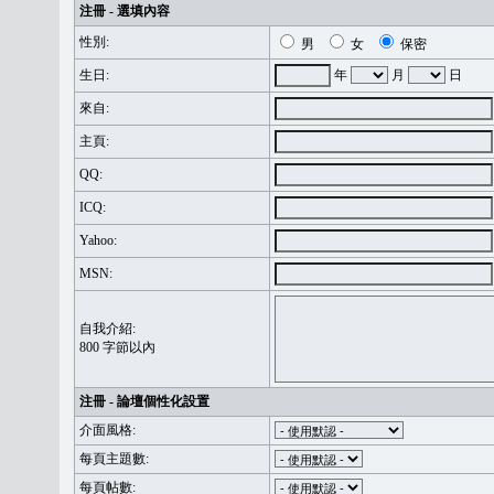
注冊 - 選填內容
性別:
男
女
保密
生日:
年
月
日
來自:
主頁:
QQ:
ICQ:
Yahoo:
MSN:
自我介紹:
800 字節以內
注冊 - 論壇個性化設置
介面風格:
每頁主題數:
每頁帖數: