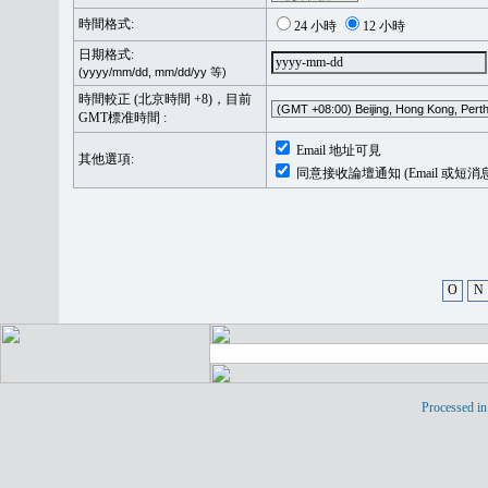
時間格式:
24 小時
12 小時
日期格式:
(yyyy/mm/dd, mm/dd/yy 等)
時間較正 (北京時間 +8)，目前
GMT標准時間 :
Email 地址可見
其他選項:
同意接收論壇通知 (Email 或短消
O
N
Processed in