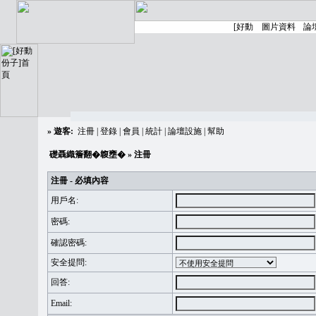
»
遊客:
注冊
|
登錄
|
會員
|
統計
|
論壇設施
|
幫助
礎聶織簷翻�䪖壅�
» 注冊
注冊 - 必填內容
用戶名:
密碼:
確認密碼:
安全提問:
回答:
Email: