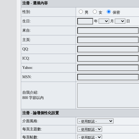
注冊 - 選填內容
性別:
男
女
保密
生日:
年
月
日
來自:
主頁:
QQ:
ICQ:
Yahoo:
MSN:
自我介紹:
800 字節以內
注冊 - 論壇個性化設置
介面風格:
每頁主題數:
每頁帖數: