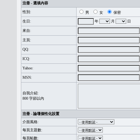
注冊 - 選填內容
性別:
男
女
保密
生日:
年
月
日
來自:
主頁:
QQ:
ICQ:
Yahoo:
MSN:
自我介紹:
800 字節以內
注冊 - 論壇個性化設置
介面風格:
每頁主題數:
每頁帖數: