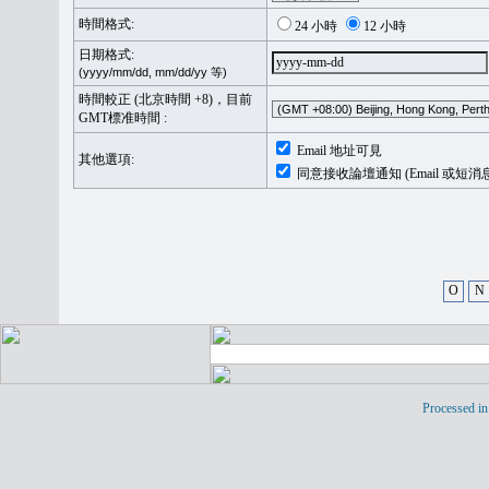
時間格式:
24 小時
12 小時
日期格式:
(yyyy/mm/dd, mm/dd/yy 等)
時間較正 (北京時間 +8)，目前
GMT標准時間 :
Email 地址可見
其他選項:
同意接收論壇通知 (Email 或短消
O
N
Processed in