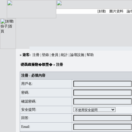
»
遊客:
注冊
|
登錄
|
會員
|
統計
|
論壇設施
|
幫助
礎聶織簷翻�䪖壅�
» 注冊
注冊 - 必填內容
用戶名:
密碼:
確認密碼:
安全提問:
回答:
Email: