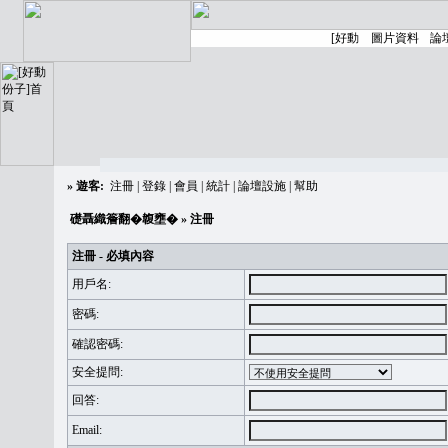
»
遊客:
注冊
|
登錄
|
會員
|
統計
|
論壇設施
|
幫助
礎聶織簷翻�䪖壅�
» 注冊
注冊 - 必填內容
用戶名:
密碼:
確認密碼:
安全提問:
回答:
Email: