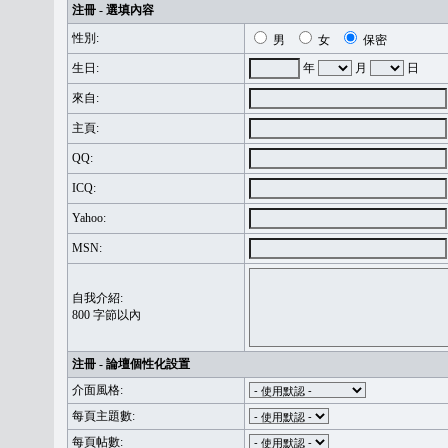
注冊 - 選填內容
性別:
男
女
保密
生日:
年
月
日
來自:
主頁:
QQ:
ICQ:
Yahoo:
MSN:
自我介紹:
800 字節以內
注冊 - 論壇個性化設置
介面風格:
每頁主題數:
每頁帖數: