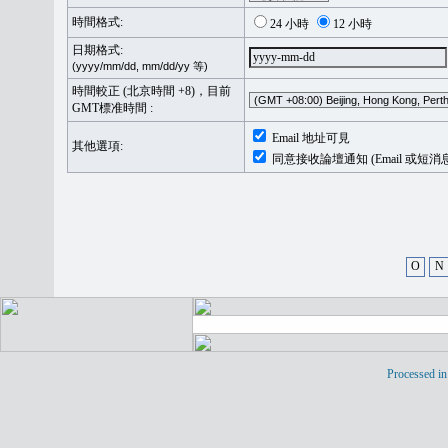
時間格式:
24 小時
12 小時
日期格式:
(yyyy/mm/dd, mm/dd/yy 等)
時間較正 (北京時間 +8)，目前
GMT標准時間 :
Email 地址可見
其他選項:
同意接收論壇通知 (Email 或短消
O
N
Processed in