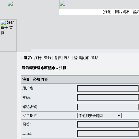
»
遊客:
注冊
|
登錄
|
會員
|
統計
|
論壇設施
|
幫助
礎聶織簷翻�䪖壅�
» 注冊
注冊 - 必填內容
用戶名:
密碼:
確認密碼:
安全提問:
回答:
Email: