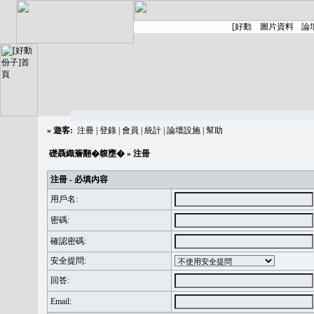
»
遊客:
注冊
|
登錄
|
會員
|
統計
|
論壇設施
|
幫助
礎聶織簷翻�䪖壅�
» 注冊
注冊 - 必填內容
用戶名:
密碼:
確認密碼:
安全提問:
回答:
Email: