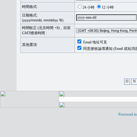
時間格式:
24 小時
12 小時
日期格式:
(yyyy/mm/dd, mm/dd/yy 等)
時間較正 (北京時間 +8)，目前
GMT標准時間 :
Email 地址可見
其他選項:
同意接收論壇通知 (Email 或短消
O
N
Processed in