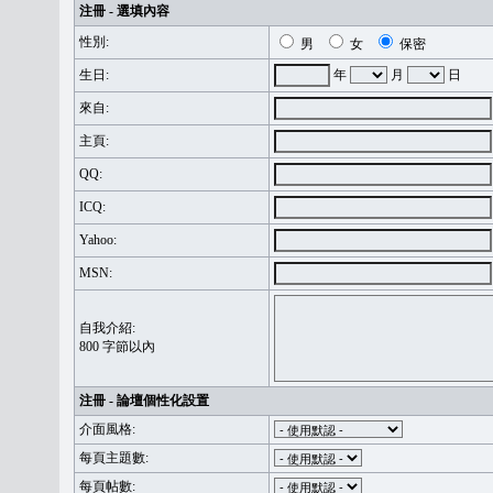
注冊 - 選填內容
性別:
男
女
保密
生日:
年
月
日
來自:
主頁:
QQ:
ICQ:
Yahoo:
MSN:
自我介紹:
800 字節以內
注冊 - 論壇個性化設置
介面風格:
每頁主題數:
每頁帖數: