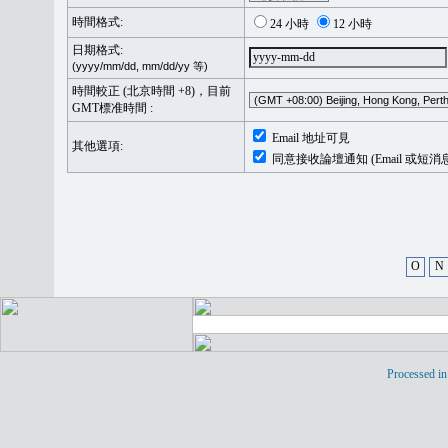
時間格式:
24 小時
12 小時
日期格式:
(yyyy/mm/dd, mm/dd/yy 等)
時間較正 (北京時間 +8)，目前
GMT標准時間 :
Email 地址可見
其他選項:
同意接收論壇通知 (Email 或短消
O
N
Processed in