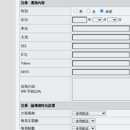
注冊 - 選填內容
性別:
男
女
保密
生日:
年
月
日
來自:
主頁:
QQ:
ICQ:
Yahoo:
MSN:
自我介紹:
800 字節以內
注冊 - 論壇個性化設置
介面風格:
每頁主題數:
每頁帖數: