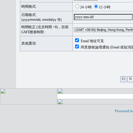
時間格式:
24 小時
12 小時
日期格式:
(yyyy/mm/dd, mm/dd/yy 等)
時間較正 (北京時間 +8)，目前
GMT標准時間 :
Email 地址可見
其他選項:
同意接收論壇通知 (Email 或短消
O
N
Processed in