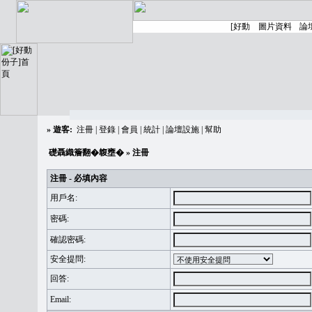
»
遊客:
注冊
|
登錄
|
會員
|
統計
|
論壇設施
|
幫助
礎聶織簷翻�䪖壅�
» 注冊
注冊 - 必填內容
用戶名:
密碼:
確認密碼:
安全提問:
回答:
Email: