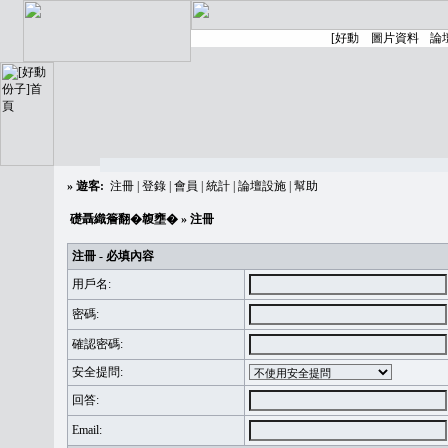
»
遊客:
注冊
|
登錄
|
會員
|
統計
|
論壇設施
|
幫助
礎聶織簷翻�䪖壅�
» 注冊
注冊 - 必填內容
用戶名:
密碼:
確認密碼:
安全提問:
回答:
Email: