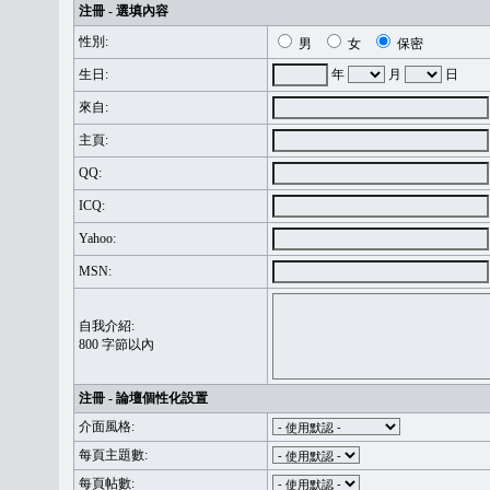
注冊 - 選填內容
性別:
男
女
保密
生日:
年
月
日
來自:
主頁:
QQ:
ICQ:
Yahoo:
MSN:
自我介紹:
800 字節以內
注冊 - 論壇個性化設置
介面風格:
每頁主題數:
每頁帖數: