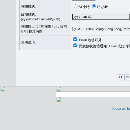
時間格式:
24 小時
12 小時
日期格式:
(yyyy/mm/dd, mm/dd/yy 等)
時間較正 (北京時間 +8)，目前
GMT標准時間 :
Email 地址可見
其他選項:
同意接收論壇通知 (Email 或短消
O
N
Processed in