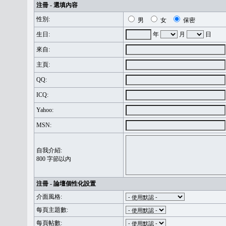
注冊 - 選填內容
性別:
男
女
保密
生日:
年
月
日
來自:
主頁:
QQ:
ICQ:
Yahoo:
MSN:
自我介紹:
800 字節以內
注冊 - 論壇個性化設置
介面風格:
每頁主題數:
每頁帖數: