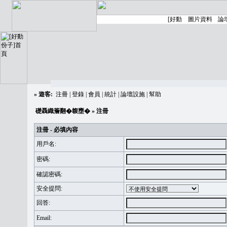
»
遊客:
注冊
|
登錄
|
會員
|
統計
|
論壇設施
|
幫助
礎聶織簷翻�䪖壅�
» 注冊
注冊 - 必填內容
用戶名:
密碼:
確認密碼:
安全提問:
回答:
Email: