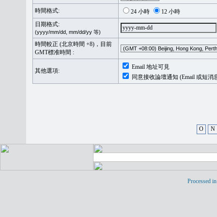
時間格式:
24 小時
12 小時
日期格式:
(yyyy/mm/dd, mm/dd/yy 等)
時間較正 (北京時間 +8)，目前
GMT標准時間 :
Email 地址可見
其他選項:
同意接收論壇通知 (Email 或短消
O
N
Processed in