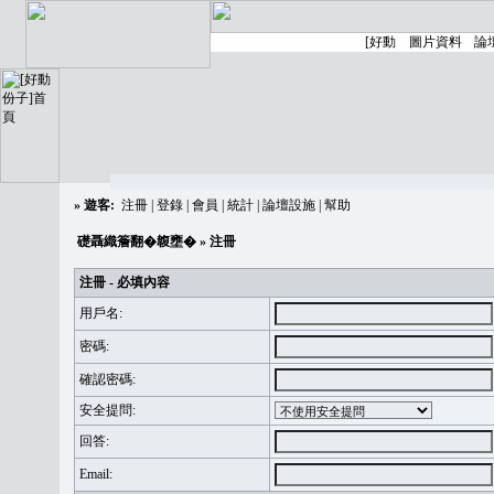
»
遊客:
注冊
|
登錄
|
會員
|
統計
|
論壇設施
|
幫助
礎聶織簷翻�䪖壅�
» 注冊
注冊 - 必填內容
用戶名:
密碼:
確認密碼:
安全提問:
回答:
Email: