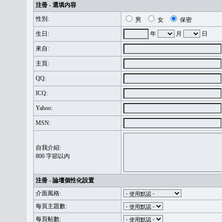
注冊 - 選填內容
性別:
男
女
保密
生日:
年
月
日
來自:
主頁:
QQ:
ICQ:
Yahoo:
MSN:
自我介紹:
800 字節以內
注冊 - 論壇個性化設置
介面風格:
每頁主題數:
每頁帖數: