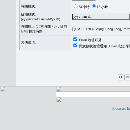
時間格式:
24 小時
12 小時
日期格式:
(yyyy/mm/dd, mm/dd/yy 等)
時間較正 (北京時間 +8)，目前
GMT標准時間 :
Email 地址可見
其他選項:
同意接收論壇通知 (Email 或短消
O
N
Processed in