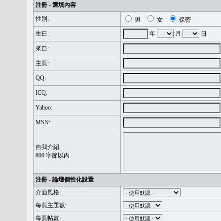
注冊 - 選填內容
性別:
男
女
保密
生日:
年
月
日
來自:
主頁:
QQ:
ICQ:
Yahoo:
MSN:
自我介紹:
800 字節以內
注冊 - 論壇個性化設置
介面風格:
每頁主題數:
每頁帖數: