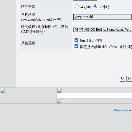
時間格式:
24 小時
12 小時
日期格式:
(yyyy/mm/dd, mm/dd/yy 等)
時間較正 (北京時間 +8)，目前
GMT標准時間 :
Email 地址可見
其他選項:
同意接收論壇通知 (Email 或短消
O
N
Processed in