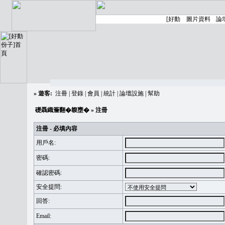
»
遊客:
注冊
|
登錄
|
會員
|
統計
|
論壇設施
|
幫助
礎聶織簷翻�䪖壅�
» 注冊
注冊 - 必填內容
用戶名:
密碼:
確認密碼:
安全提問:
回答:
Email: