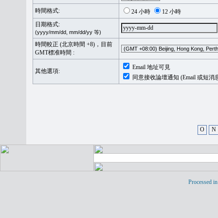
時間格式:
24 小時
12 小時
日期格式:
(yyyy/mm/dd, mm/dd/yy 等)
時間較正 (北京時間 +8)，目前
GMT標准時間 :
Email 地址可見
其他選項:
同意接收論壇通知 (Email 或短消
O
N
Processed in