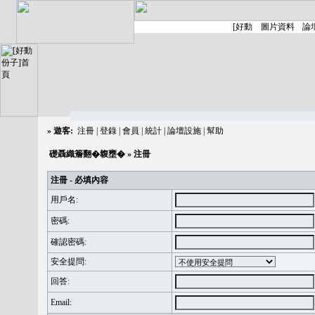
»
遊客:
注冊
|
登錄
|
會員
|
統計
|
論壇設施
|
幫助
礎聶織簷翻�䪖壅�
» 注冊
注冊 - 必填內容
用戶名:
密碼:
確認密碼:
安全提問:
回答:
Email: