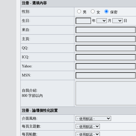
注冊 - 選填內容
性別:
男
女
保密
生日:
年
月
日
來自:
主頁:
QQ:
ICQ:
Yahoo:
MSN:
自我介紹:
800 字節以內
注冊 - 論壇個性化設置
介面風格:
每頁主題數:
每頁帖數: