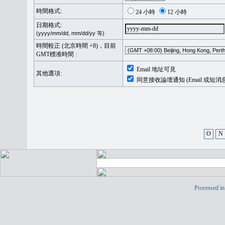
時間格式:
24 小時
12 小時
日期格式:
(yyyy/mm/dd, mm/dd/yy 等)
時間較正 (北京時間 +8)，目前
GMT標准時間 :
Email 地址可見
其他選項:
同意接收論壇通知 (Email 或短消
O
N
Processed in