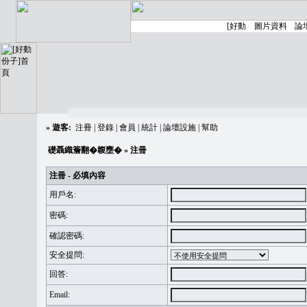
»
遊客:
注冊
|
登錄
|
會員
|
統計
|
論壇設施
|
幫助
礎聶織簷翻�䪖壅�
» 注冊
注冊 - 必填內容
用戶名:
密碼:
確認密碼:
安全提問:
回答:
Email: