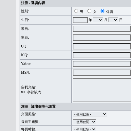
注冊 - 選填內容
性別:
男
女
保密
生日:
年
月
日
來自:
主頁:
QQ:
ICQ:
Yahoo:
MSN:
自我介紹:
800 字節以內
注冊 - 論壇個性化設置
介面風格:
每頁主題數:
每頁帖數: