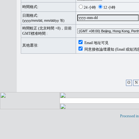
時間格式:
24 小時
12 小時
日期格式:
(yyyy/mm/dd, mm/dd/yy 等)
時間較正 (北京時間 +8)，目前
GMT標准時間 :
Email 地址可見
其他選項:
同意接收論壇通知 (Email 或短消
O
N
Processed in