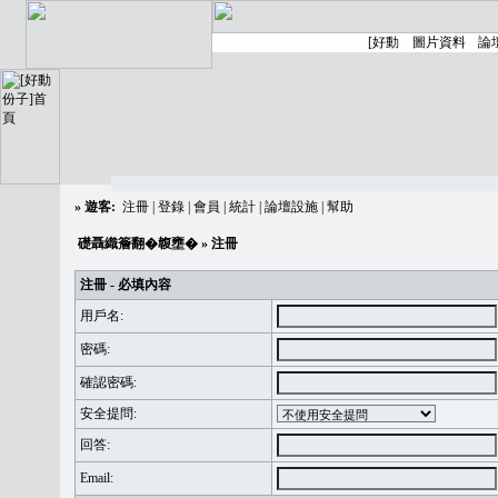
»
遊客:
注冊
|
登錄
|
會員
|
統計
|
論壇設施
|
幫助
礎聶織簷翻�䪖壅�
» 注冊
注冊 - 必填內容
用戶名:
密碼:
確認密碼:
安全提問:
回答:
Email: