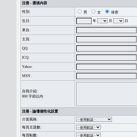
注冊 - 選填內容
性別:
男
女
保密
生日:
年
月
日
來自:
主頁:
QQ:
ICQ:
Yahoo:
MSN:
自我介紹:
800 字節以內
注冊 - 論壇個性化設置
介面風格:
每頁主題數:
每頁帖數: