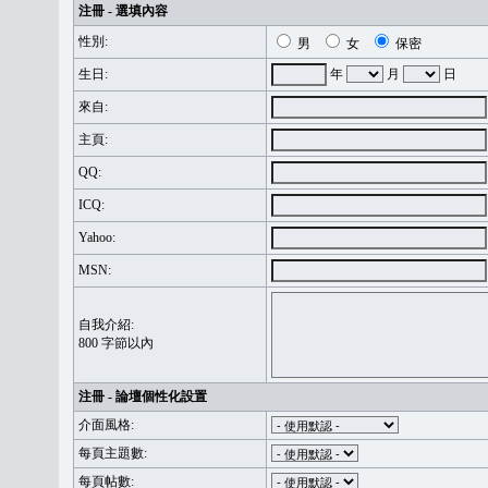
注冊 - 選填內容
性別:
男
女
保密
生日:
年
月
日
來自:
主頁:
QQ:
ICQ:
Yahoo:
MSN:
自我介紹:
800 字節以內
注冊 - 論壇個性化設置
介面風格:
每頁主題數:
每頁帖數: