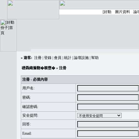
»
遊客:
注冊
|
登錄
|
會員
|
統計
|
論壇設施
|
幫助
礎聶織簷翻�䪖壅�
» 注冊
注冊 - 必填內容
用戶名:
密碼:
確認密碼:
安全提問:
回答:
Email: