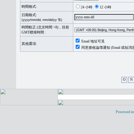
時間格式:
24 小時
12 小時
日期格式:
(yyyy/mm/dd, mm/dd/yy 等)
時間較正 (北京時間 +8)，目前
GMT標准時間 :
Email 地址可見
其他選項:
同意接收論壇通知 (Email 或短消
O
N
Processed in