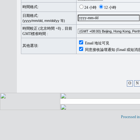
時間格式:
24 小時
12 小時
日期格式:
(yyyy/mm/dd, mm/dd/yy 等)
時間較正 (北京時間 +8)，目前
GMT標准時間 :
Email 地址可見
其他選項:
同意接收論壇通知 (Email 或短消
O
N
Processed in