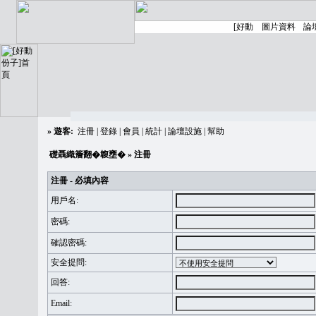
»
遊客:
注冊
|
登錄
|
會員
|
統計
|
論壇設施
|
幫助
礎聶織簷翻�䪖壅�
» 注冊
注冊 - 必填內容
用戶名:
密碼:
確認密碼:
安全提問:
回答:
Email: