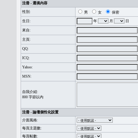
注冊 - 選填內容
性別:
男
女
保密
生日:
年
月
日
來自:
主頁:
QQ:
ICQ:
Yahoo:
MSN:
自我介紹:
800 字節以內
注冊 - 論壇個性化設置
介面風格:
每頁主題數:
每頁帖數: