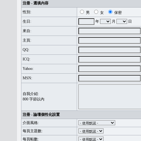
注冊 - 選填內容
性別:
男
女
保密
生日:
年
月
日
來自:
主頁:
QQ:
ICQ:
Yahoo:
MSN:
自我介紹:
800 字節以內
注冊 - 論壇個性化設置
介面風格:
每頁主題數:
每頁帖數: