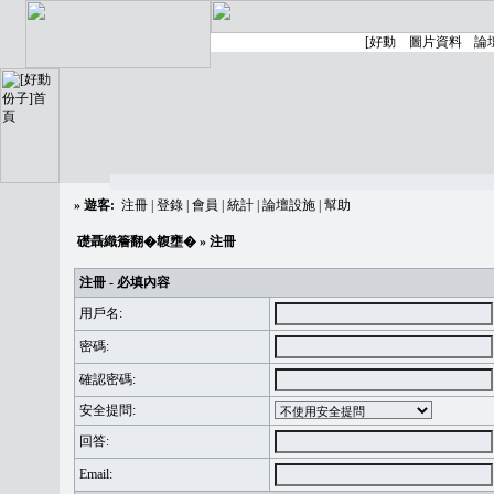
»
遊客:
注冊
|
登錄
|
會員
|
統計
|
論壇設施
|
幫助
礎聶織簷翻�䪖壅�
» 注冊
注冊 - 必填內容
用戶名:
密碼:
確認密碼:
安全提問:
回答:
Email: