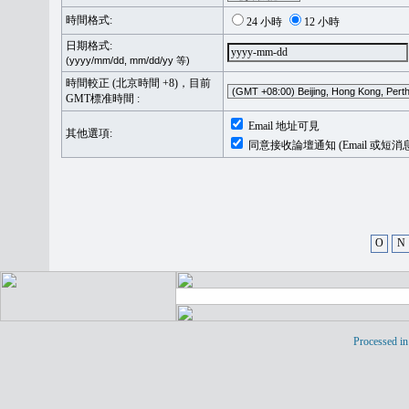
時間格式:
24 小時
12 小時
日期格式:
(yyyy/mm/dd, mm/dd/yy 等)
時間較正 (北京時間 +8)，目前
GMT標准時間 :
Email 地址可見
其他選項:
同意接收論壇通知 (Email 或短消
O
N
Processed in