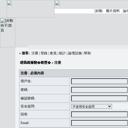
»
遊客:
注冊
|
登錄
|
會員
|
統計
|
論壇設施
|
幫助
礎聶織簷翻�䪖壅�
» 注冊
注冊 - 必填內容
用戶名:
密碼:
確認密碼:
安全提問:
回答:
Email: