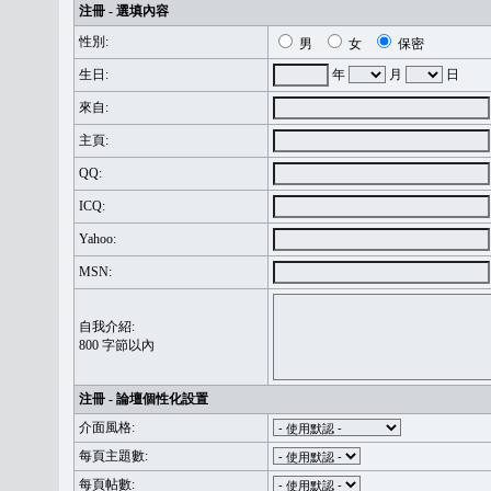
注冊 - 選填內容
性別:
男
女
保密
生日:
年
月
日
來自:
主頁:
QQ:
ICQ:
Yahoo:
MSN:
自我介紹:
800 字節以內
注冊 - 論壇個性化設置
介面風格:
每頁主題數:
每頁帖數: