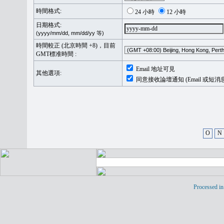
時間格式:
24 小時
12 小時
日期格式:
(yyyy/mm/dd, mm/dd/yy 等)
時間較正 (北京時間 +8)，目前
GMT標准時間 :
Email 地址可見
其他選項:
同意接收論壇通知 (Email 或短消
O
N
Processed in