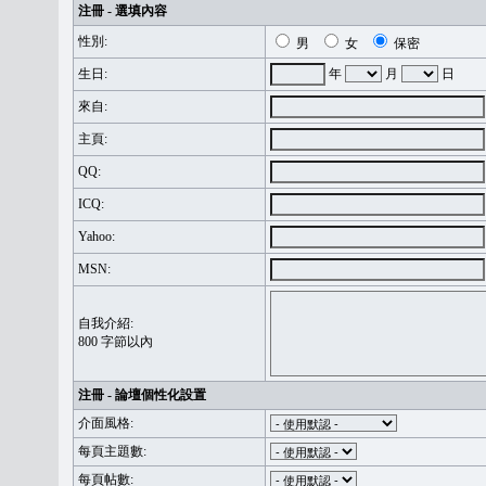
注冊 - 選填內容
性別:
男
女
保密
生日:
年
月
日
來自:
主頁:
QQ:
ICQ:
Yahoo:
MSN:
自我介紹:
800 字節以內
注冊 - 論壇個性化設置
介面風格:
每頁主題數:
每頁帖數: