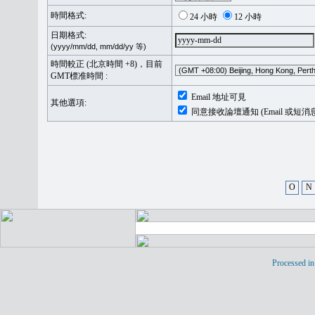
時間格式:
24 小時
12 小時
日期格式:
(yyyy/mm/dd, mm/dd/yy 等)
時間較正 (北京時間 +8)，目前
GMT標准時間 :
Email 地址可見
其他選項:
同意接收論壇通知 (Email 或短消
O
N
Processed in