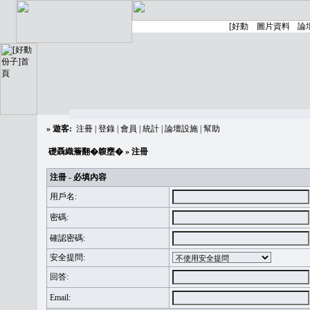
»
遊客:
注冊
|
登錄
|
會員
|
統計
|
論壇設施
|
幫助
礎聶織簷翻�䪖壅�
» 注冊
注冊 - 必填內容
用戶名:
密碼:
確認密碼:
安全提問:
回答:
Email: