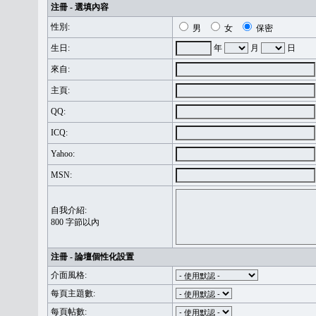
注冊 - 選填內容
性別:
男
女
保密
生日:
年
月
日
來自:
主頁:
QQ:
ICQ:
Yahoo:
MSN:
自我介紹:
800 字節以內
注冊 - 論壇個性化設置
介面風格:
每頁主題數:
每頁帖數: