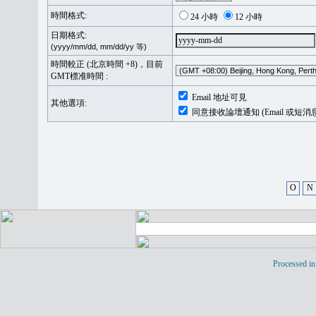
時間格式:
24 小時
12 小時
日期格式:
(yyyy/mm/dd, mm/dd/yy 等)
時間較正 (北京時間 +8)，目前
GMT標准時間 :
Email 地址可見
其他選項:
同意接收論壇通知 (Email 或短消
O
N
Processed in