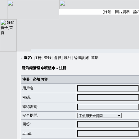
»
遊客:
注冊
|
登錄
|
會員
|
統計
|
論壇設施
|
幫助
礎聶織簷翻�䪖壅�
» 注冊
注冊 - 必填內容
用戶名:
密碼:
確認密碼:
安全提問:
回答:
Email: