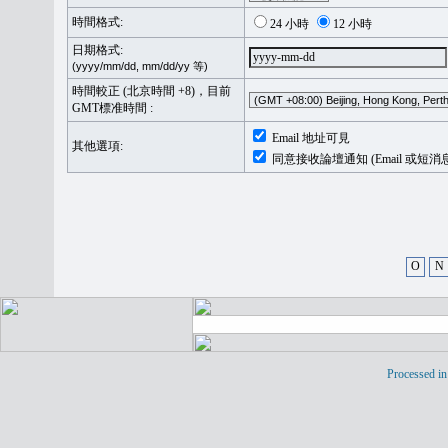
時間格式:
24 小時
12 小時
日期格式:
(yyyy/mm/dd, mm/dd/yy 等)
時間較正 (北京時間 +8)，目前
GMT標准時間 :
Email 地址可見
其他選項:
同意接收論壇通知 (Email 或短消
O
N
Processed in