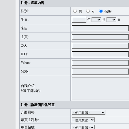
注冊 - 選填內容
性別:
男
女
保密
生日:
年
月
日
來自:
主頁:
QQ:
ICQ:
Yahoo:
MSN:
自我介紹:
800 字節以內
注冊 - 論壇個性化設置
介面風格:
每頁主題數:
每頁帖數: