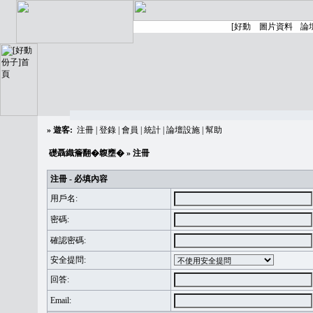
»
遊客:
注冊
|
登錄
|
會員
|
統計
|
論壇設施
|
幫助
礎聶織簷翻�䪖壅�
» 注冊
注冊 - 必填內容
用戶名:
密碼:
確認密碼:
安全提問:
回答:
Email: