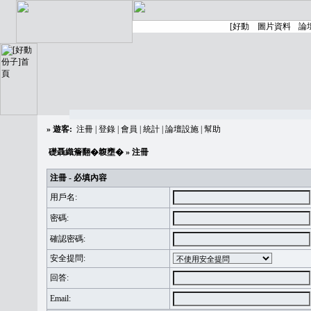
»
遊客:
注冊
|
登錄
|
會員
|
統計
|
論壇設施
|
幫助
礎聶織簷翻�䪖壅�
» 注冊
注冊 - 必填內容
用戶名:
密碼:
確認密碼:
安全提問:
回答:
Email: