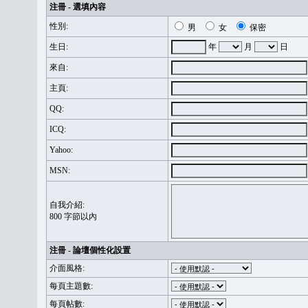
注冊 - 選填內容
性別:
男
女
保密
生日:
年
月
日
來自:
主頁:
QQ:
ICQ:
Yahoo:
MSN:
自我介紹:
800 字節以內
注冊 - 論壇個性化設置
介面風格:
每頁主題數:
每頁帖數: