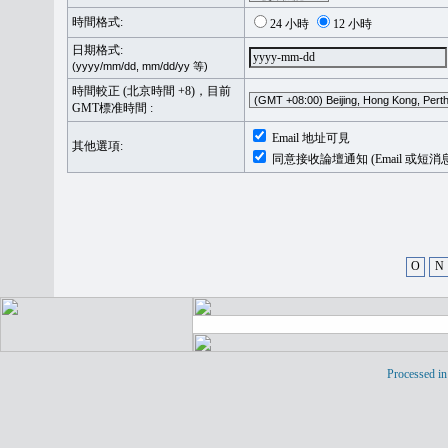
時間格式:
24 小時
12 小時
日期格式:
(yyyy/mm/dd, mm/dd/yy 等)
時間較正 (北京時間 +8)，目前
GMT標准時間 :
Email 地址可見
其他選項:
同意接收論壇通知 (Email 或短消
O
N
Processed in