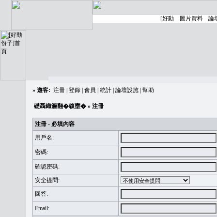
»
遊客:
注冊
|
登錄
|
會員
|
統計
|
論壇設施
|
幫助
礎聶織簷翻�䪖壅�
» 注冊
注冊 - 必填內容
用戶名:
密碼:
確認密碼:
安全提問:
回答:
Email: