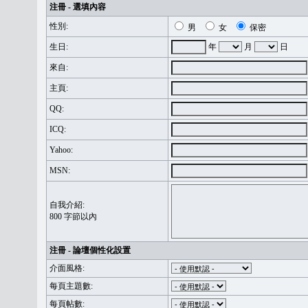
注冊 - 選填內容
性別:
男
女
保密
生日:
年
月
日
來自:
主頁:
QQ:
ICQ:
Yahoo:
MSN:
自我介紹:
800 字節以內
注冊 - 論壇個性化設置
介面風格:
每頁主題數:
每頁帖數: