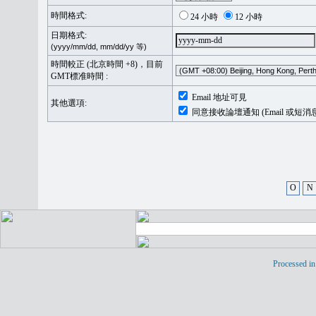
時間格式:
24 小時
12 小時
日期格式:
(yyyy/mm/dd, mm/dd/yy 等)
時間較正 (北京時間 +8)，目前
GMT標准時間 :
Email 地址可見
其他選項:
同意接收論壇通知 (Email 或短消
O
N
Processed in