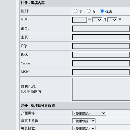
注冊 - 選填內容
性別:
男
女
保密
生日:
年
月
日
來自:
主頁:
QQ:
ICQ:
Yahoo:
MSN:
自我介紹:
800 字節以內
注冊 - 論壇個性化設置
介面風格:
每頁主題數:
每頁帖數: