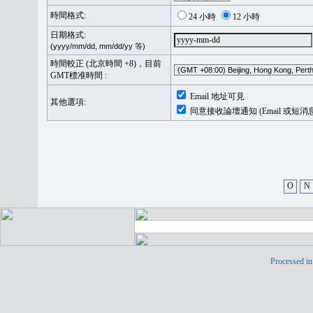
時間格式:
24 小時
12 小時
日期格式:
(yyyy/mm/dd, mm/dd/yy 等)
時間較正 (北京時間 +8)，目前
GMT標准時間 :
Email 地址可見
其他選項:
同意接收論壇通知 (Email 或短消
O
N
Processed in