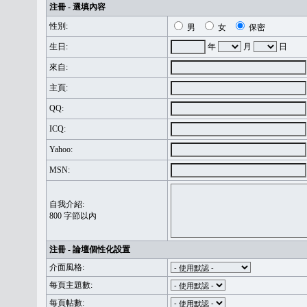
注冊 - 選填內容
性別:
男
女
保密
生日:
年
月
日
來自:
主頁:
QQ:
ICQ:
Yahoo:
MSN:
自我介紹:
800 字節以內
注冊 - 論壇個性化設置
介面風格:
每頁主題數:
每頁帖數: