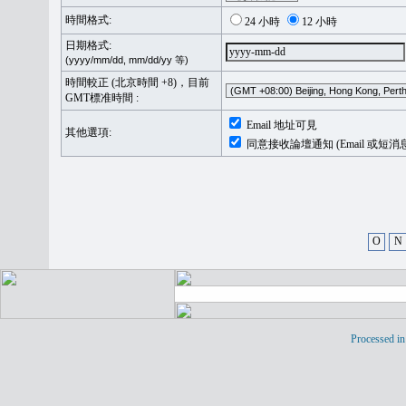
時間格式:
24 小時
12 小時
日期格式:
(yyyy/mm/dd, mm/dd/yy 等)
時間較正 (北京時間 +8)，目前
GMT標准時間 :
Email 地址可見
其他選項:
同意接收論壇通知 (Email 或短消
O
N
Processed in