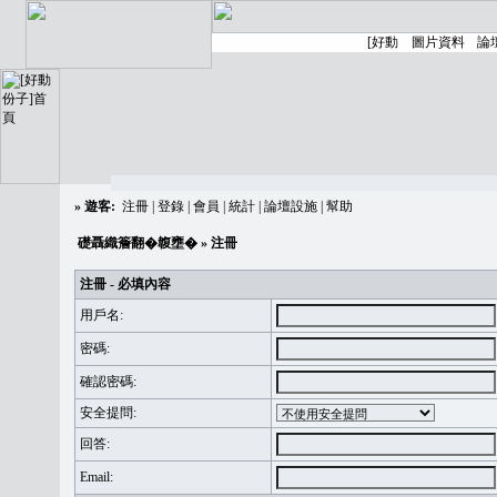
»
遊客:
注冊
|
登錄
|
會員
|
統計
|
論壇設施
|
幫助
礎聶織簷翻�䪖壅�
» 注冊
注冊 - 必填內容
用戶名:
密碼:
確認密碼:
安全提問:
回答:
Email: