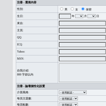
注冊 - 選填內容
性別:
男
女
保密
生日:
年
月
日
來自:
主頁:
QQ:
ICQ:
Yahoo:
MSN:
自我介紹:
800 字節以內
注冊 - 論壇個性化設置
介面風格:
每頁主題數:
每頁帖數: