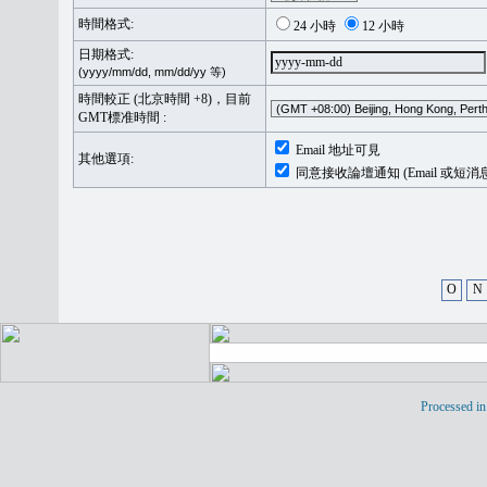
時間格式:
24 小時
12 小時
日期格式:
(yyyy/mm/dd, mm/dd/yy 等)
時間較正 (北京時間 +8)，目前
GMT標准時間 :
Email 地址可見
其他選項:
同意接收論壇通知 (Email 或短消
O
N
Processed in