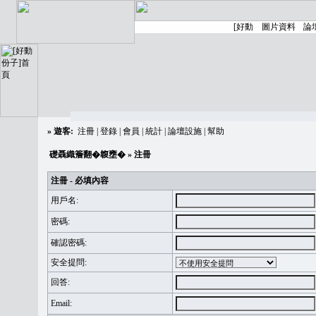
»
遊客:
注冊
|
登錄
|
會員
|
統計
|
論壇設施
|
幫助
礎聶織簷翻�䪖壅�
» 注冊
注冊 - 必填內容
用戶名:
密碼:
確認密碼:
安全提問:
回答:
Email: