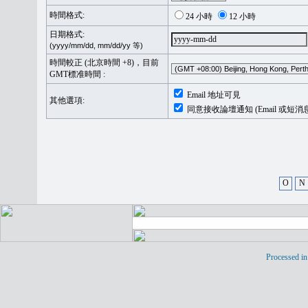
時間格式:
24 小時
12 小時
日期格式:
(yyyy/mm/dd, mm/dd/yy 等)
時間較正 (北京時間 +8)，目前
GMT標准時間 :
Email 地址可見
其他選項:
同意接收論壇通知 (Email 或短消
O
N
Processed in