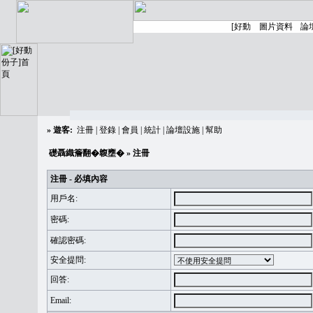
»
遊客:
注冊
|
登錄
|
會員
|
統計
|
論壇設施
|
幫助
礎聶織簷翻�䪖壅�
» 注冊
注冊 - 必填內容
用戶名:
密碼:
確認密碼:
安全提問:
回答:
Email: