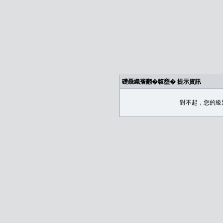
礎聶織簷翻�䪖壅� 提示資訊
對不起，您的級