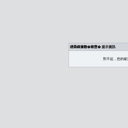
礎聶織簷翻�䪖壅� 提示資訊
對不起，您的級