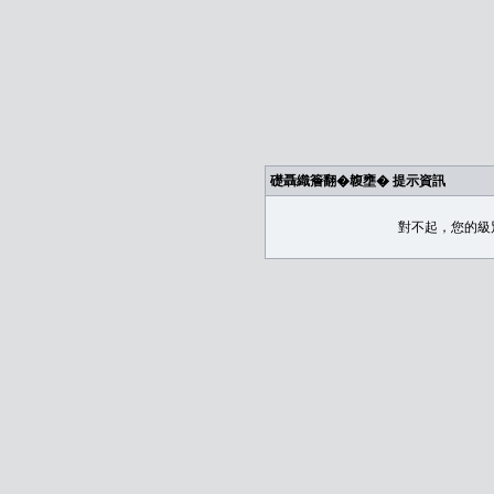
礎聶織簷翻�䪖壅� 提示資訊
對不起，您的級