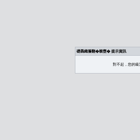
礎聶織簷翻�䪖壅� 提示資訊
對不起，您的級