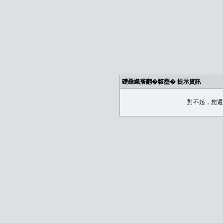
礎聶織簷翻�䪖壅� 提示資訊
對不起，您還