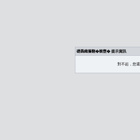
礎聶織簷翻�䪖壅� 提示資訊
對不起，您還