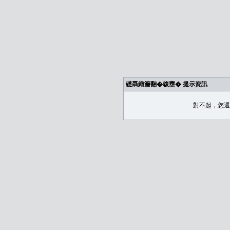
礎聶織簷翻�䪖壅� 提示資訊
對不起，您還