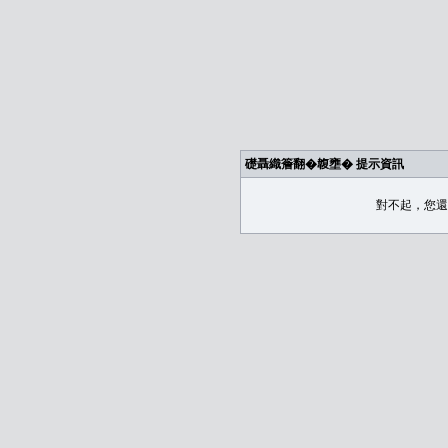
礎聶織簷翻�䪖壅� 提示資訊
對不起，您還