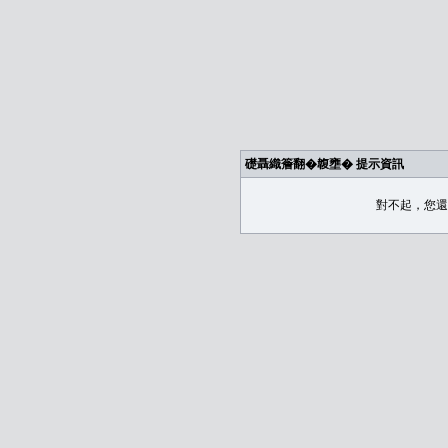
礎聶織簷翻�䪖壅� 提示資訊
對不起，您還