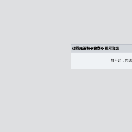
礎聶織簷翻�䪖壅� 提示資訊
對不起，您還