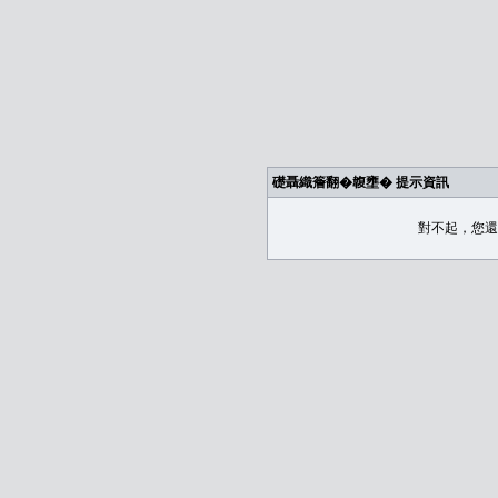
礎聶織簷翻�䪖壅� 提示資訊
對不起，您還