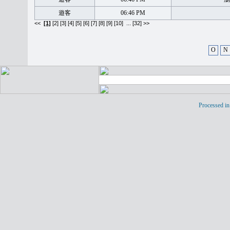
遊客
06:46 PM
<<
[1]
[2]
[3]
[4]
[5]
[6]
[7]
[8]
[9]
[10]
...
[32] >>
O
N
Processed in