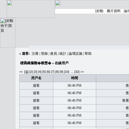
»
遊客:
注冊
|
登錄
|
會員
|
統計
|
論壇設施
|
幫助
礎聶織簷翻�䪖壅�
» 在線用戶
<<
[1]
[2]
[3]
[4]
[5]
[6]
[7]
[8]
[9]
[10]
...
[32] >>
用戶名
時間
遊客
06:46 PM
查
遊客
06:46 PM
查
遊客
06:46 PM
查看
遊客
06:46 PM
查
遊客
06:46 PM
查
遊客
06:46 PM
查