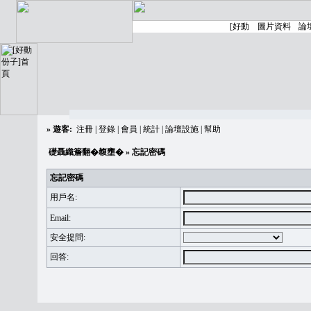
»
遊客:
注冊
|
登錄
|
會員
|
統計
|
論壇設施
|
幫助
礎聶織簷翻�䪖壅�
» 忘記密碼
忘記密碼
用戶名:
Email:
安全提問:
回答: