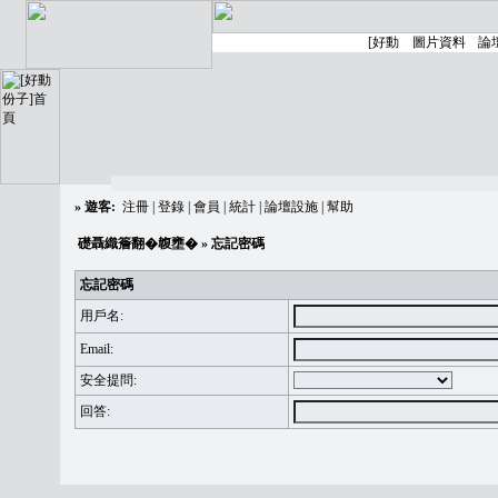
»
遊客:
注冊
|
登錄
|
會員
|
統計
|
論壇設施
|
幫助
礎聶織簷翻�䪖壅�
» 忘記密碼
忘記密碼
用戶名:
Email:
安全提問:
回答: