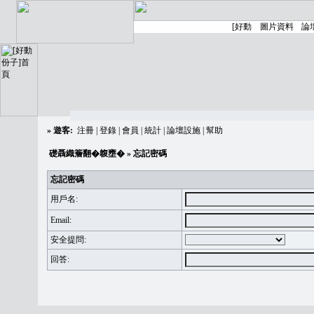
»
遊客:
注冊
|
登錄
|
會員
|
統計
|
論壇設施
|
幫助
礎聶織簷翻�䪖壅�
» 忘記密碼
忘記密碼
用戶名:
Email:
安全提問:
回答: