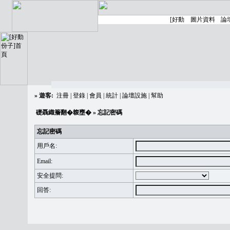
»
遊客:
注冊
|
登錄
|
會員
|
統計
|
論壇設施
|
幫助
礎聶織簷翻�䪖壅�
» 忘記密碼
忘記密碼
用戶名:
Email:
安全提問:
回答: