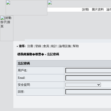
»
遊客:
注冊
|
登錄
|
會員
|
統計
|
論壇設施
|
幫助
礎聶織簷翻�䪖壅�
» 忘記密碼
忘記密碼
用戶名:
Email:
安全提問:
回答: