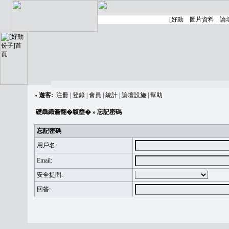
»
遊客:
注冊
|
登錄
|
會員
|
統計
|
論壇設施
|
幫助
礎聶織簷翻�䪖壅�
» 忘記密碼
忘記密碼
用戶名:
Email:
安全提問:
回答: