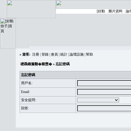
»
遊客:
注冊
|
登錄
|
會員
|
統計
|
論壇設施
|
幫助
礎聶織簷翻�䪖壅�
» 忘記密碼
忘記密碼
用戶名:
Email:
安全提問:
回答: