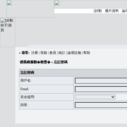
»
遊客:
注冊
|
登錄
|
會員
|
統計
|
論壇設施
|
幫助
礎聶織簷翻�䪖壅�
» 忘記密碼
忘記密碼
用戶名:
Email:
安全提問:
回答: