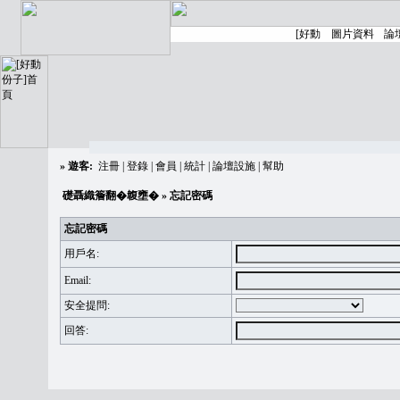
»
遊客:
注冊
|
登錄
|
會員
|
統計
|
論壇設施
|
幫助
礎聶織簷翻�䪖壅�
» 忘記密碼
忘記密碼
用戶名:
Email:
安全提問:
回答: