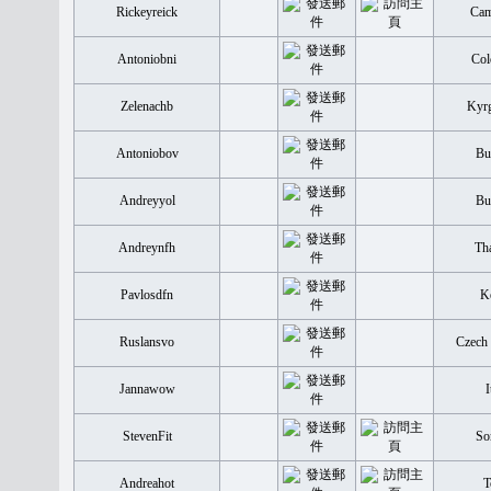
Rickeyreick
Cam
Antoniobni
Col
Zelenachb
Kyrg
Antoniobov
Bu
Andreyyol
Bu
Andreynfh
Tha
Pavlosdfn
K
Ruslansvo
Czech 
Jannawow
I
StevenFit
So
Andreahot
T