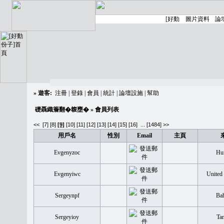
»
遊客:
注冊
|
登錄
|
會員
|
統計
|
論壇設施
|
幫助
礎聶織簷翻�䪖壅�
» 會員列表
<<
[7]
[8]
[9]
[10]
[11]
[12]
[13]
[14]
[15]
[16]
...
[1484] >>
用戶名
性別
Email
主頁
Evgenyzoc
Hu
Evgenyiwc
United
Sergeynpf
Ba
Sergeyioy
Tan