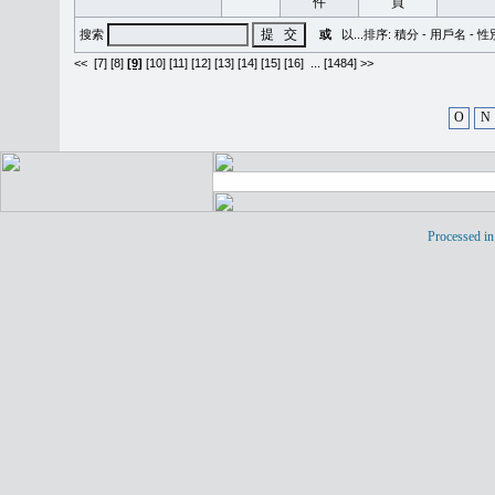
搜索
或
以...排序:
積分
-
用戶名
-
性
<<
[7]
[8]
[9]
[10]
[11]
[12]
[13]
[14]
[15]
[16]
...
[1484] >>
O
N
Processed in