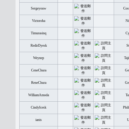
Sergeyouw
Cost
Victoroha
Ni
Timurasinq
Cy
RedirDyesk
S
Weynep
Taj
CeneChura
Ge
ReneChura
Ge
WilliamAmoda
Ta
CindyIcesk
Phil
ianis